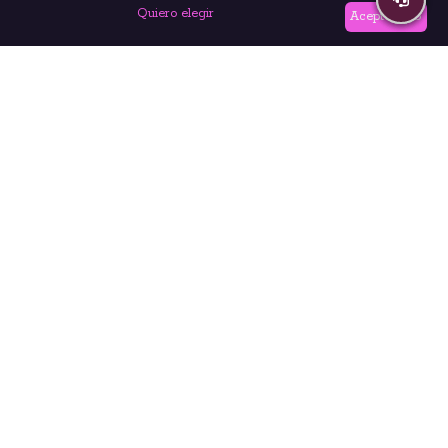
Quiero elegir
Acepto todo
Brightest
Es un organismo de examinación global que apoya estándares de
certificación internacionales en varios idiomas (Ej. el ISTQB), ayudamos a