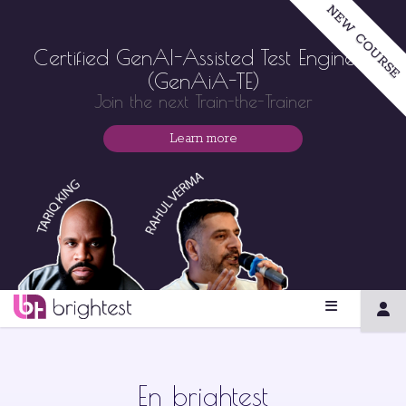
NEW COURSE
Certified GenAI-Assisted Test Engineer
(GenAiA-TE)
Join the next Train-the-Trainer
Learn more
En brightest