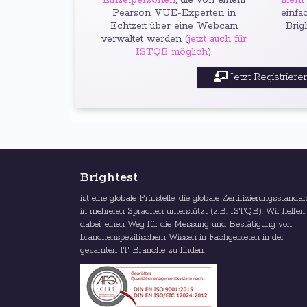
Einzelpersonen
, die von einem
mehr 
Pearson VUE-Experten in
einfa
Echtzeit über eine Webcam
Brig
verwaltet werden (
jetzt auch für
ISTQB möglich
).
Jetzt Registrieren
Brightest
ist eine globale Prüfstelle, die globale Zertifizierungsstanda
in mehreren Sprachen unterstützt (z.B. ISTQB). Wir helfen
dabei, einen Weg für die Messung und Bestätigung von
branchenspezifischem Wissen in Fachgebieten in der
gesamten IT-Branche zu finden.