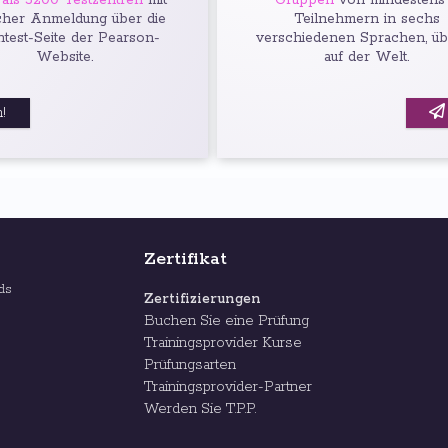
als 5200 Testzentren
mit
Gruppen
von mindestens
cher Anmeldung über die
Teilnehmern in sechs
htest-Seite der Pearson-
verschiedenen Sprachen, üb
Website.
auf der Welt.
!
Zertifikat
rds
Zertifizierungen
Buchen Sie eine Prüfung
Trainingsprovider Kurse
Prüfungsarten
Trainingsprovider-Partner
Werden Sie T.P.P.