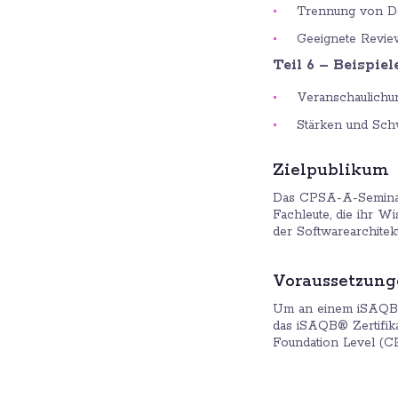
Trennung von Do
Geeignete Revie
Teil 6 – Beispie
Veranschaulichu
Stärken und Sch
Zielpublikum
Das CPSA-A-Seminar 
Fachleute, die ihr 
der Softwarearchitek
Voraussetzun
Um an einem iSAQB®
das iSAQB® Zertifika
Foundation Level (C