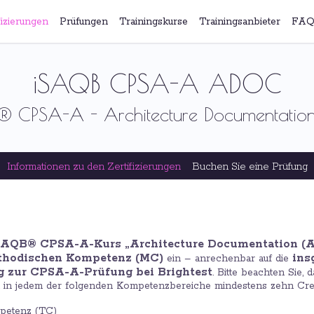
fizierungen
Prüfungen
Trainingskurse
Trainingsanbieter
FAQ
iSAQB CPSA-A ADOC
 CPSA-A - Architecture Documentation
Informationen zu den Zertifizierungen
Buchen Sie eine Prüfung
SAQB® CPSA-A-Kurs „Architecture Documentation (
ethodischen Kompetenz (MC)
ins
ein – anrechenbar auf die
ng zur CPSA-A-Prüfung bei Brightest
. Bitte beachten Sie,
in jedem der folgenden Kompetenzbereiche mindestens zehn Cred
petenz (TC)