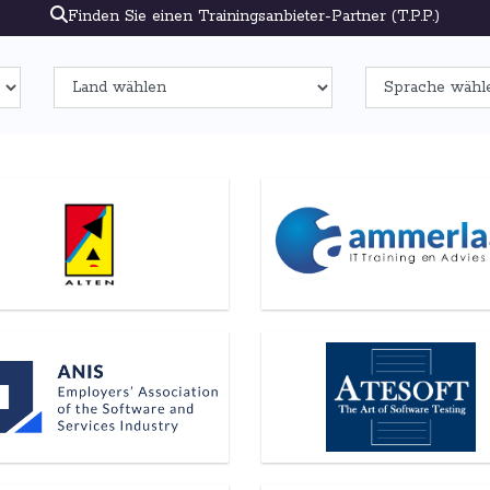
Finden Sie einen Trainingsanbieter-Partner (T.P.P.)