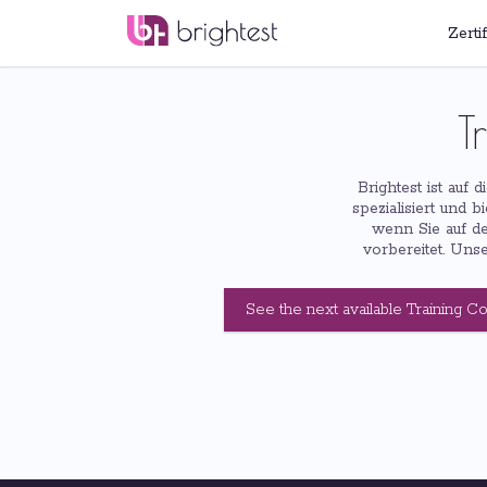
Zerti
T
Brightest ist auf
spezialisiert und 
wenn Sie auf de
vorbereitet. Uns
See the next available Training C