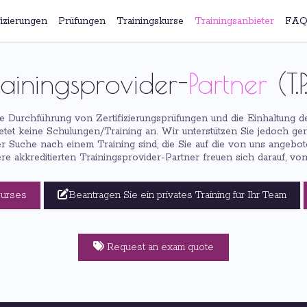
fizierungen
Prüfungen
Trainingskurse
Trainingsanbieter
FAQ
rainingsprovider-
Partner
(T.P.
 die Durchführung von Zertifizierungsprüfungen und die Einhaltung
bietet keine Schulungen/Training an. Wir unterstützen Sie jedoch ger
r Suche nach einem Training sind, die Sie auf die von uns angeb
ere akkreditierten Trainingsprovider-Partner freuen sich darauf, vo
ourses
Beantragen Sie ein privates Training für Ihr Team
Request an exam quote