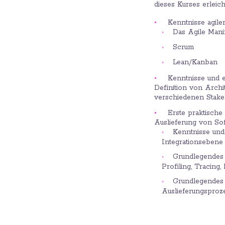
dieses Kurses erleich
Kenntnisse agil
Das Agile Mani
Scrum
Lean/Kanban
Kenntnisse und e
Definition von Arch
verschiedenen Stake
Erste praktische
Auslieferung von Sof
Kenntnisse und 
Integrationsebene
Grundlegendes V
Profiling, Tracing
Grundlegendes V
Auslieferungsproz