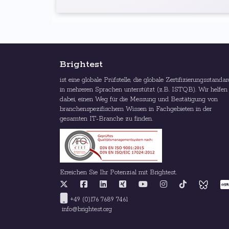
Brightest
ist eine globale Prüfstelle, die globale Zertifizierungsstanda
in mehreren Sprachen unterstützt (z.B. ISTQB). Wir helfen
dabei, einen Weg für die Messung und Bestätigung von
branchenspezifischem Wissen in Fachgebieten in der
gesamten IT-Branche zu finden.
Erreichen Sie Ihr Potenzial mit Brightest.
+49 (0)176 7689 7461
info@brightest.org