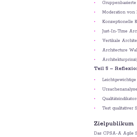
Gruppenbasierte
Moderation von 
Konzeptionelle 
Just-In-Time Arc
Vertikale Archite
Architecture Wal
Architekturprinz
Teil 5 – Reflexi
Leichtgewichtig
Ursachenanalyse
Qualitätsindikat
Test qualitativer
Zielpublikum
Das CPSA-A Agile So