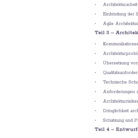
Architekturarbei
Einbindung der 
Agile Architektu
Teil 3 – Archite
Kommunikations
Architekturprobl
Übersetzung von
Qualitätsanforde
Technische Schu
Anforderungen a
Architekturrisike
Dringlichkeit ar
Schätzung und Pr
Teil 4 – Entwur