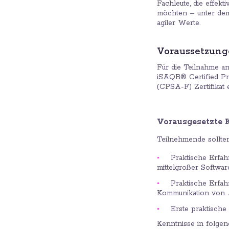
Fachleute, die effekt
möchten – unter dem 
agiler Werte.
Voraussetzun
Für die Teilnahme a
iSAQB® Certified Pro
(CPSA-F) Zertifikat e
Vorausgesetzte 
Teilnehmende sollte
Praktische Erfah
mittelgroßer Softwa
Praktische Erfah
Kommunikation von A
Erste praktische
Kenntnisse in folge