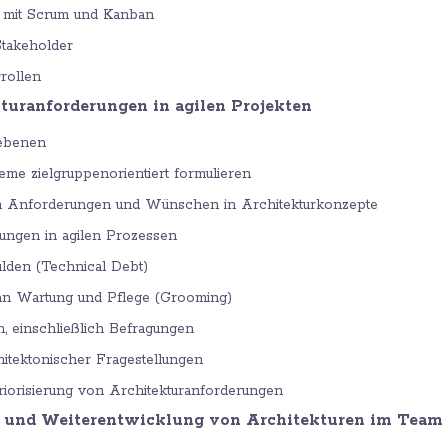
t mit Scrum und Kanban
Stakeholder
rrollen
kturanforderungen in agilen Projekten
ebenen
eme zielgruppenorientiert formulieren
 Anforderungen und Wünschen in Architekturkonzepte
rungen in agilen Prozessen
lden (Technical Debt)
n Wartung und Pflege (Grooming)
n, einschließlich Befragungen
chitektonischer Fragestellungen
iorisierung von Architekturanforderungen
f und Weiterentwicklung von Architekturen im Team