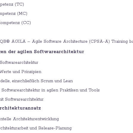
petenz (TC)
mpetenz (MC)
Kompetenz (CC)
SAQB® AGILA – Agile Software Architecture (CPSA-A) Training ba
gen der agilen Softwarearchitektur
Softwarearchitektur
 Werte und Prinzipien
elle, einschließlich Scrum und Lean
Softwarearchitektur in agilen Praktiken und Tools
t Softwarearchitektur
Architekturansatz
entelle Architekturentwicklung
rchitekturarbeit und Release-Planung