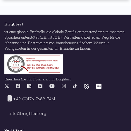
Brightest
ist eine globale Prüfstelle, die globale Zertifizierungsstandards in mehreren
Sprachen unterstützt (z.B. ISTQB). Wir helfen dabei, einen Weg für die
Messung und Bestätigung von branchenspezifischem Wissen in
Fachgebieten in der gesamten IT-Branche zu finden.
Erreichen Sie Ihr Potenzial mit Brightest.
+49 (0)176 7689 7461
info@brightest.org
Zertifikat