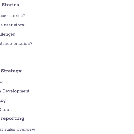
 Stories
ser stories?
a user story
llenges
tance criterion?
 Strategy
ew
n Development
ing
& tools
 reporting
t status overview