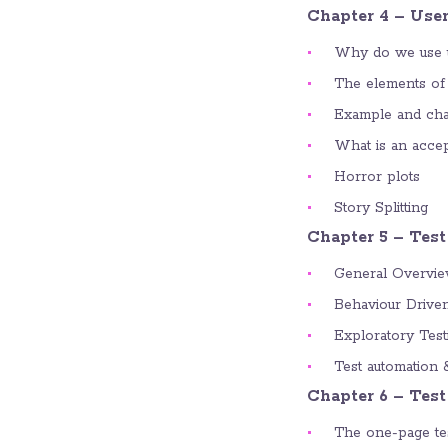
Chapter 4 – User
Why do we use u
The elements of 
Example and cha
What is an accep
Horror plots
Story Splitting
Chapter 5 – Test
General Overvi
Behaviour Drive
Exploratory Test
Test automation 
Chapter 6 – Test
The one-page tes