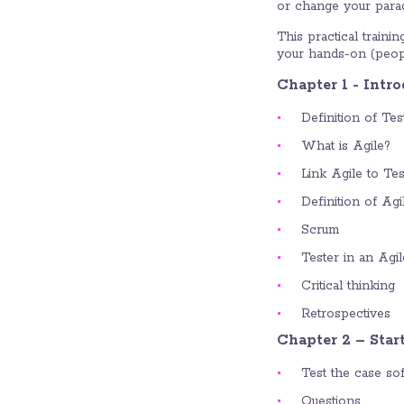
or change your paradi
This practical traini
your hands-on (people,
Chapter 1 - Intr
Definition of Tes
What is Agile?
Link Agile to Te
Definition of Agi
Scrum
Tester in an Agi
Critical thinking
Retrospectives
Chapter 2 – Star
Test the case so
Questions