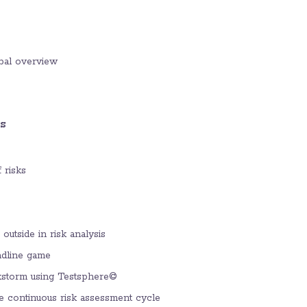
obal overview
ks
 risks
 outside in risk analysis
eadline game
iskstorm using Testsphere©
he continuous risk assessment cycle