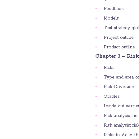
Feedback
Models
Test strategy gl
Project outline
Product outline
Chapter 3 – Ris
Risks
Type and area of
Risk Coverage
Oracles
Inside out versus
Risk analysis: h
Risk analysis: r
Risks in Agile: t