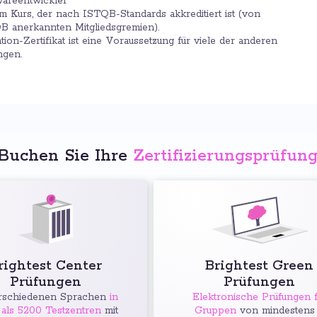
wareentwickler
 Kurs, der nach ISTQB-Standards akkreditiert ist (von
 anerkannten Mitgliedsgremien).
n-Zertifikat ist eine Voraussetzung für viele der anderen
ngen.
Buchen Sie Ihre
Zertifizierungsprüfun
rightest Center
Brightest Green
Prüfungen
Prüfungen
rschiedenen Sprachen
in
Elektronische Prüfungen f
als 5200 Testzentren
mit
Gruppen
von mindestens