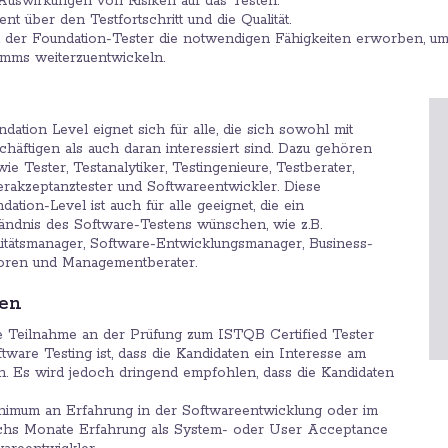
 Auswirkungen von Risiken auf das Testen.
ient über den Testfortschritt und die Qualität.
 der Foundation-Tester die notwendigen Fähigkeiten erworben, 
amms weiterzuentwickeln.
ndation Level eignet sich für alle, die sich sowohl mit
häftigen als auch daran interessiert sind. Dazu gehören
e Tester, Testanalytiker, Testingenieure, Testberater,
rakzeptanztester und Softwareentwickler. Diese
dation-Level ist auch für alle geeignet, die ein
ändnis des Software-Testens wünschen, wie z.B.
itätsmanager, Software-Entwicklungsmanager, Business-
toren und Managementberater.
gen
ie Teilnahme an der Prüfung zum ISTQB Certified Tester
tware Testing ist, dass die Kandidaten ein Interesse am
. Es wird jedoch dringend empfohlen, dass die Kandidaten
nimum an Erfahrung in der Softwareentwicklung oder im
 sechs Monate Erfahrung als System- oder User Acceptance