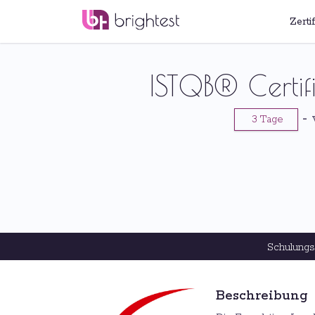
Zerti
ISTQB® Certif
-
3 Tage
Schulungs
Beschreibung