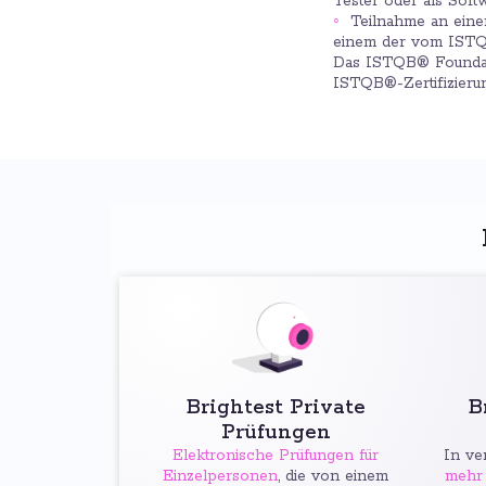
Tester oder als Soft
Teilnahme an einem
einem der vom ISTQB
Das ISTQB® Foundatio
ISTQB®-Zertifizieru
Brightest Private
B
Prüfungen
Elektronische Prüfungen für
In ve
Einzelpersonen
, die von einem
mehr 