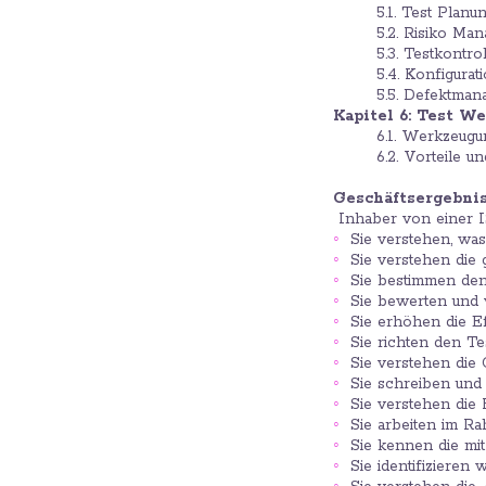
5.1. Test Planu
5.2. Risiko Ma
5.3. Testkontro
5.4. Konfigura
5.5. Defektma
Kapitel 6:
Test We
6.1. Werkzeugu
6.2. Vorteile u
Geschäftsergebni
Inhaber von einer I
Sie verstehen, was
Sie verstehen die
Sie bestimmen den 
Sie bewerten und 
Sie erhöhen die Eff
Sie richten den T
Sie verstehen die
Sie schreiben und
Sie verstehen die 
Sie arbeiten im R
Sie kennen die mit
Sie identifizieren 