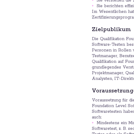
Sie verstehen die
Sie berichten effiz
Im Wesentlichen hat
Zertifizierungsprogr
Zielpublikum
Die Qualifikation Fou
Software-Testen besc
Personen in Rollen wi
Testmanager, Benutze
Qualifikation auf Foun
grundlegendes Verst
Projektmanager, Qual
Analysten, IT-Direk
Voraussetzun
Voraussetzung für d
Foundation Level Sof
Softwaretesten haben
auch:
Mindestens ein Mi
Softwaretest, z. B.