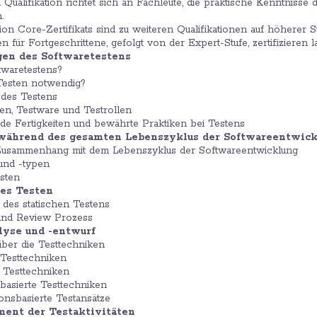
 Qualifikation richtet sich an Fachleute, die praktische Kenntnis
.
n Core-Zertifikats sind zu weiteren Qualifikationen auf höherer Stu
n für Fortgeschrittene, gefolgt von der Expert-Stufe, zertifizieren l
agen des Softwaretestens
ftwaretestens?
 Testen notwendig?
e des Testens
täten, Testware und Testrollen
nde Fertigkeiten und bewährte Praktiken bei Testens
n während des gesamten Lebenszyklus der Softwareentwic
m Zusammenhang mit dem Lebenszyklus der Softwareentwicklung
 und -typen
esten
hes Testen
n des statischen Testens
 und Review Prozess
alyse und -entwurf
über die Testtechniken
 Testtechniken
 Testtechniken
sbasierte Testtechniken
ionsbasierte Testansätze
ment der Testaktivitäten