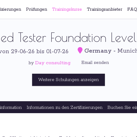
fizierungen
Prüfungen
Trainingskurse
Trainingsanbieter
FAQ
ied Tester Foundation Level
Germany
-
Munic
von 29-06-26 bis 01-07-26
Day consulting
Email senden
by
Weitere Schulungen anzeigen
information
Informationen zu den Zertifizierungen
Buchen Sie ei