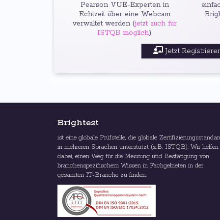
Pearson VUE-Experten in
einfa
Echtzeit über eine Webcam
Brig
verwaltet werden (
jetzt auch für
ISTQB möglich
).
Jetzt Registrieren
Brightest
ist eine globale Prüfstelle, die globale Zertifizierungsstanda
in mehreren Sprachen unterstützt (z.B. ISTQB). Wir helfen
dabei, einen Weg für die Messung und Bestätigung von
branchenspezifischem Wissen in Fachgebieten in der
gesamten IT-Branche zu finden.