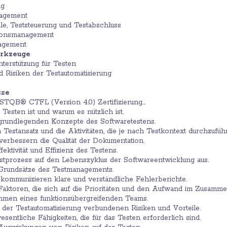
ng
nagement
lle, Teststeuerung und Testabschluss
tionsmanagement
nagement
rkzeuge
nterstützung für Testen
nd Risiken der Testautomatisierung
sse
STQB® CTFL (Version 4.0) Zertifizierung…
 Testen ist und warum es nützlich ist.
 grundlegenden Konzepte des Softwaretestens.
Testansatz und die Aktivitäten, die je nach Testkontext durchzufüh
verbessern die Qualität der Dokumentation.
ektivität und Effizienz des Testens.
estprozess auf den Lebenszyklus der Softwareentwicklung aus.
 Grundsätze des Testmanagements.
 kommunizieren klare und verständliche Fehlerberichte.
Faktoren, die sich auf die Prioritäten und den Aufwand im Zusamm
ahmen eines funktionsübergreifenden Teams.
 der Testautomatisierung verbundenen Risiken und Vorteile.
wesentliche Fähigkeiten, die für das Testen erforderlich sind.