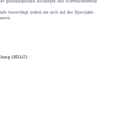
se der grundlegenden Konzepte des Softwaretestens
fe berechtigt, indem sie sich auf der Specialist-
assen.
klung (SDLC)