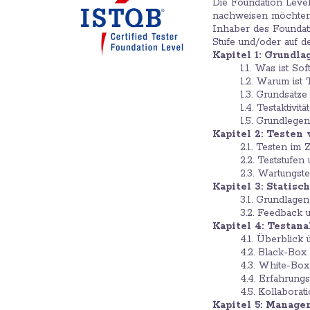
Die Foundation Level
nachweisen möchten
Inhaber des Foundatio
Stufe und/oder auf de
Kapitel 1: Grundl
1.1. Was ist So
1.2. Warum ist
1.3. Grundsätz
1.4. Testaktivi
1.5. Grundlege
Kapitel 2: Teste
2.1. Testen i
2.2. Teststufen
2.3. Wartungst
Kapitel 3: Statisc
3.1. Grundlage
3.2. Feedback
Kapitel 4: Testan
4.1. Überblick 
4.2. Black-Box
4.3. White-Box
4.4. Erfahrung
4.5. Kollaborat
Kapitel 5: Manage