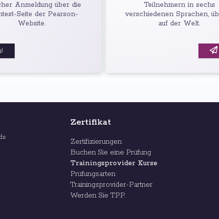
cher Anmeldung über die
Teilnehmern in sechs
htest-Seite der Pearson-
verschiedenen Sprachen, üb
Website.
auf der Welt.
!
Zertifikat
rds
Zertifizierungen
Buchen Sie eine Prüfung
Trainingsprovider Kurse
Prüfungsarten
Trainingsprovider-Partner
Werden Sie T.P.P.