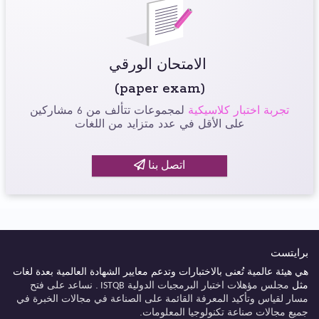
الامتحان الورقي
(paper exam)
تجربة اختبار كلاسيكية
لمجموعات تتألف من 6 مشاركين
على الأقل في عدد متزايد من اللغات
اتصل بنا
برايتست
هي هيئة عالمية تُعنى بالاختبارات وتدعم معايير الشهادة العالمية بعدة لغات
مجلس مؤهلات اختبار البرمجيات الدولية
. نساعد على فتح
مثل
ISTQB
مسار
لقياس وتأكيد المعرفة القائمة على الصناعة في مجالات الخبرة في
جميع مجالات صناعة تكنولوجيا المعلومات.