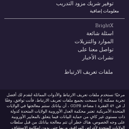
توفير شريك مزود التدريب
معلومات إضافية
BrightX
اسئلة شائعة
الموارد والتنزيلات
تواصل معنا على
نشرات الأخبار
ملفات تعريف الارتباط
اعادة تشغيل ملفات تعريف الارتباط
مرحبًا! نستخدم ملفات تعريف الارتباط والأدوات المماثلة لنقدم لك أفضل
تجربة ممكنة. إذا سمحت بجميع ملفات تعريف الارتباط، فأنت توافق، وفقًا
لـ. فن. 49 الفقرة. 1 مضاءة. GDPR ، أن بياناتك ستتم معالجتها في الولايات
المتحدة الأمريكية. تعتبر محكمة العدل الأوروبية الولايات المتحدة كدولة
ذات مستوى غير كافٍ من حماية البيانات فيما يتعلق بالمعايير الأوروبية.
البنود و الظروف
إشعار قانوني
على وجه الخصوص، هناك خطر أن تتم معالجة بياناتك من قبل سلطات
الولايات المتحدة لأغراض المراقبة، وربما حتى بدون إمكانية الاستئناف.