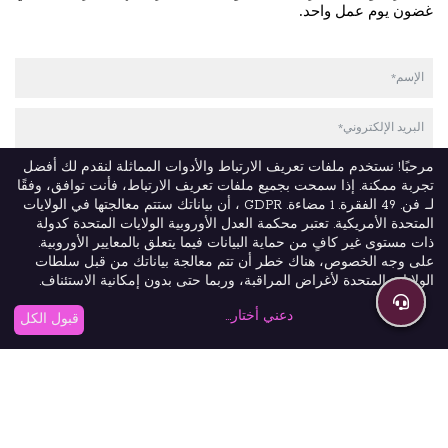
غضون يوم عمل واحد.
مرحبًا! نستخدم ملفات تعريف الارتباط والأدوات المماثلة لنقدم لك أفضل
تجربة ممكنة. إذا سمحت بجميع ملفات تعريف الارتباط، فأنت توافق، وفقًا
لـ. فن. 49 الفقرة. 1 مضاءة. GDPR ، أن بياناتك ستتم معالجتها في الولايات
المتحدة الأمريكية. تعتبر محكمة العدل الأوروبية الولايات المتحدة كدولة
ذات مستوى غير كافٍ من حماية البيانات فيما يتعلق بالمعايير الأوروبية.
على وجه الخصوص، هناك خطر أن تتم معالجة بياناتك من قبل سلطات
الولايات المتحدة لأغراض المراقبة، وربما حتى بدون إمكانية الاستئناف.
دعني أختار...
قبول الكل