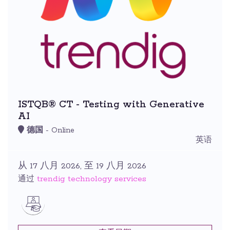
ISTQB® CT - Testing with Generative
AI
德国
- Online
英语
从 17 八月 2026, 至 19 八月 2026
trendig technology services
通过