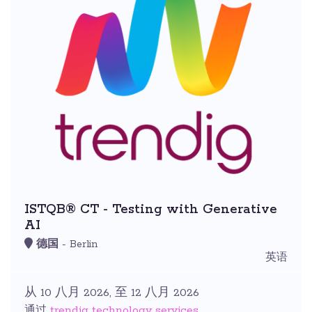
ISTQB® CT - Testing with Generative
AI
德国
- Berlin
英语
从 10 八月 2026, 至 12 八月 2026
trendig technology services
通过