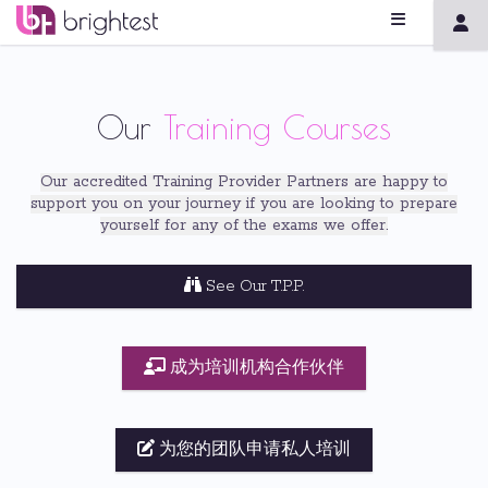
Our
Training Courses
Our accredited Training Provider Partners
are
happy to
support you on your journey if you are
looking to prepare
yourself for any of the exams we offer
.
See Our T.P.P.
成为培训机构合作伙伴
为您的团队申请私人培训