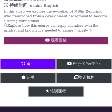
持续时间:
6 mins English
In this video we explore the evolution of Mattijs Kemmink,
who transitioned from a development background to become
a testing connoisseur.
🔍Explore how this course can equip attendees with the
mindset and knowledge needed to assure ✨quality ✨.
观看回放
返回
BrightX YouTube
证书
培训机构
培训课程