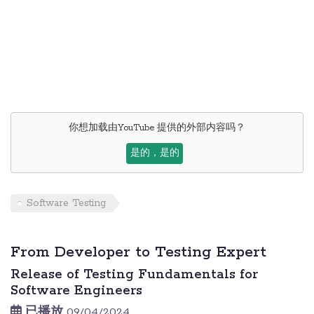
你想加载由
YouTube
提供的外部内容吗？
是的，是的
Software Testing
From Developer to Testing Expert
Release of Testing Fundamentals for
Software Engineers
已播放
09/04/2024