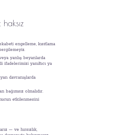
 haksız
rekabeti engelleme, kısıtlama
sergilemeyiz.
 veya yanlış beyanlarda
ifadelerimizi yanıltıcı ya
ayan davranışlarda
an bağımsız olmalıdır.
onucun etkilenmesini
rız — ve hırsızlık,