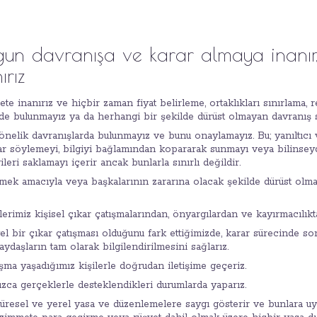
un davranışa ve karar almaya inanır,
ırız
te inanırız ve hiçbir zaman fiyat belirleme, ortaklıkları sınırlama, 
de bulunmayız ya da herhangi bir şekilde dürüst olmayan davranış 
önelik davranışlarda bulunmayız ve bunu onaylamayız. Bu; yanıltıcı
r söylemeyi, bilgiyi bağlamından kopararak sunmayı veya bilinseydi 
leri saklamayı içerir ancak bunlarla sınırlı değildir.
tmek amacıyla veya başkalarının zararına olacak şekilde dürüst olm
erimiz kişisel çıkar çatışmalarından, önyargılardan ve kayırmacılıkt
l bir çıkar çatışması olduğunu fark ettiğimizde, karar sürecinde s
daşların tam olarak bilgilendirilmesini sağlarız.
ma yaşadığımız kişilerle doğrudan iletişime geçeriz.
nızca gerçeklerle desteklendikleri durumlarda yaparız.
üresel ve yerel yasa ve düzenlemelere saygı gösterir ve bunlara uya