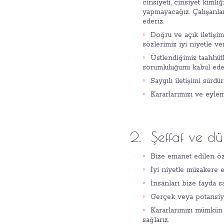
cinsiyeti, cinsiyet kimliğ
yapmayacağız. Çalışanları
ederiz.
Doğru ve açık iletişim
sözlerimiz iyi niyetle veri
Üstlendiğimiz taahhütl
sorumluluğunu kabul eder
Saygılı iletişimi sürd
Kararlarımızı ve eylem
2. Şeffaf ve dür
Bize emanet edilen öze
İyi niyetle müzakere e
İnsanları bize fayda 
Gerçek veya potansiyel
Kararlarımızı mümkün o
sağlarız.