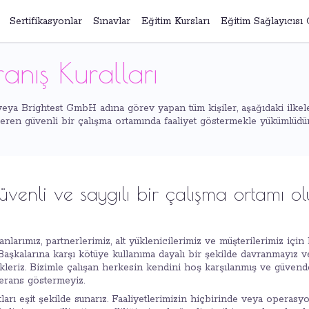
Sertifikasyonlar
Sınavlar
Eğitim Kursları
Eğitim Sağlayıcısı 
ranış Kuralları
eya Brightest GmbH adına görev yapan tüm kişiler, aşağıdaki ilkel
içeren güvenli bir çalışma ortamında faaliyet göstermekle yükümlüdür
üvenli ve saygılı bir çalışma ortamı ol
anlarımız, partnerlerimiz, alt yüklenicilerimiz ve müşterilerimiz içi
 Başkalarına karşı kötüye kullanıma dayalı bir şekilde davranmayız v
kleriz. Bizimle çalışan herkesin kendini hoş karşılanmış ve güvend
lerans göstermeyiz.
atları eşit şekilde sunarız. Faaliyetlerimizin hiçbirinde veya operasyo