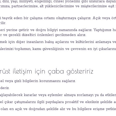
i, dini, yaşı, milliyeti, engelliliği, cinsel yönelimi gibi unsurlara day
mıza, partnerlerimize, alt yüklenicilerimize ve müşterilerimize eşit 
i teşvik eden bir çalışma ortamı oluşturmaya çalışırız. Açık veya ör
lir.
eri yerine getirir ve doğru bilgiyi zamanında sağlarız. Yaptığımız ha
 ve gerekli düzeltici önlemleri gecikmeden alırız.
ürmek için diğer insanların bakış açılarını ve kültürlerini anlamaya v
lerimizi toplumun, kamu güvenliğinin ve çevrenin en iyi çıkarlarını 
üst iletişim için çaba gösteririz
l veya gizli bilgilerin korunmasını sağlarız.
deriz.
sağlayabilecek kararlar veya eylemler almaya zorlamayı ya da etkil
 çıkar çatışmalarını ilgili paydaşlara proaktif ve eksiksiz şekilde aç
lan en açık ve doğrudan şekilde alır ve bu bilgilere erişme yetkisi 