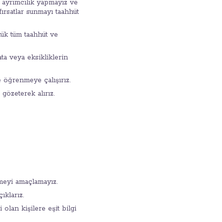
alı ayrımcılık yapmayız ve
fırsatlar sunmayı taahhüt
tük tüm taahhüt ve
ta veya eksikliklerin
e öğrenmeye çalışırız.
gözeterek alırız.
emeyi amaçlamayız.
ıklarız.
olan kişilere eşit bilgi