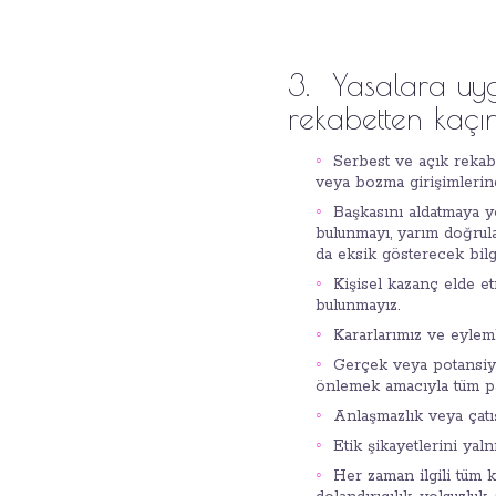
3. Yasalara uyg
rekabetten kaçın
Serbest ve açık rekabe
veya bozma girişimlerin
Başkasını aldatmaya y
bulunmayı, yarım doğrula
da eksik gösterecek bilgi
Kişisel kazanç elde e
bulunmayız.
Kararlarımız ve eyleml
Gerçek veya potansiye
önlemek amacıyla tüm pay
Anlaşmazlık veya çatış
Etik şikayetlerini yal
Her zaman ilgili tüm k