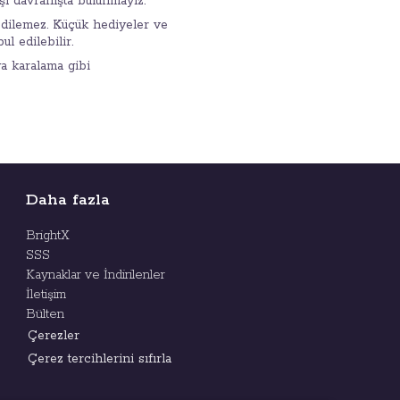
şı davranışta bulunmayız.
 edilemez. Küçük hediyeler ve
l edilebilir.
ya karalama gibi
Daha fazla
BrightX
SSS
Kaynaklar ve İndirilenler
İletişim
Bülten
Çerezler
Çerez tercihlerini sıfırla