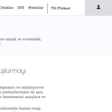
Ortakları
SSS
Mezunlar
ere uymak ve sorumluluk,
.
uşturmayı
n kapsayıcı ve misafirperver
e partnerlerimizin de aynı
e hissetmesini amaçlarız ve
nlarımızda; kişinin rengi,