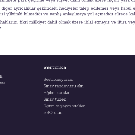
k, zimmete para geçirme veya rüşvet dahil olmak üzere hiçbir yasa dı
 diğer ayrıcalıklar şeklindeki hediyeler talep edilemez veya kabul
izi yükümlü kılmadığı ve yanlış anlaşılmaya yol açmadığı sürece kabu
haklarını, fikri mülkiyet dahil olmak üzere ihlal etmeyiz ve iftira ve
.
Sertifika
i,
Sertifikasyonlar
rını
Sınav randevusu alın
Eğitim kursları
Sınav türleri
Eğitim sağlayıcı ortakları
ESO olun