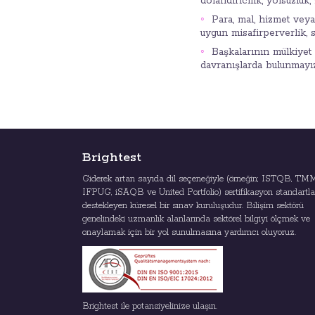
dolandırıcılık, yolsuzlu
Para, mal, hizmet veya
uygun misafirperverlik, s
Başkalarının mülkiyet 
davranışlarda bulunmayız
Brightest
Giderek artan sayıda dil seçeneğiyle (örneğin; ISTQB, TMM
IFPUG, iSAQB ve United Portfolio) sertifikasyon standartla
destekleyen küresel bir sınav kuruluşudur. Bilişim sektörü
genelindeki uzmanlık alanlarında sektörel bilgiyi ölçmek ve
onaylamak için bir yol sunulmasına yardımcı oluyoruz.
Brightest ile potansiyelinize ulaşın.